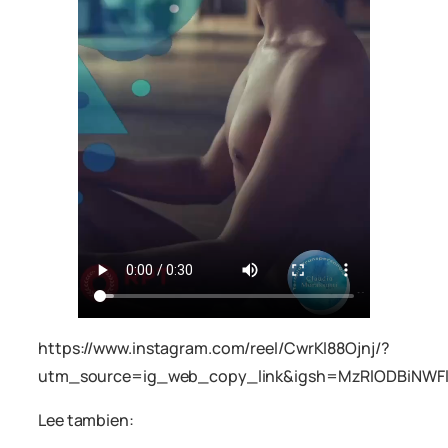
https://www.instagram.com/reel/CwrKl88Ojnj/?
utm_source=ig_web_copy_link&igsh=MzRlODBiNWF
Lee tambien: