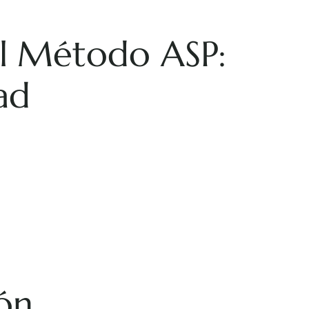
el Método ASP:
ad
ión