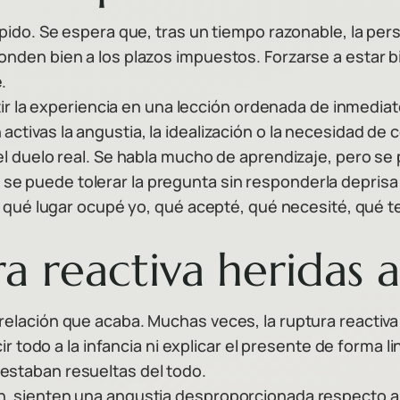
pido. Se espera que, tras un tiempo razonable, la pers
onden bien a los plazos impuestos. Forzarse a estar 
.
ertir la experiencia en una lección ordenada de inmedi
tivas la angustia, la idealización o la necesidad de co
el duelo real. Se habla mucho de aprendizaje, pero se 
 puede tolerar la pregunta sin responderla deprisa: 
no qué lugar ocupé yo, qué acepté, qué necesité, qué 
a reactiva heridas a
relación que acaba. Muchas veces, la ruptura reactiv
cir todo a la infancia ni explicar el presente de forma l
estaban resueltas del todo.
n, sienten una angustia desproporcionada respecto a