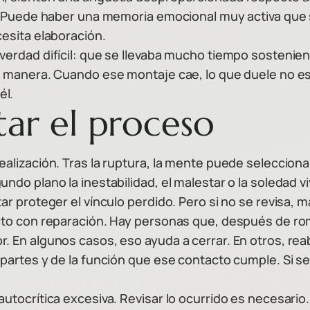
z. Puede haber una memoria emocional muy activa que 
cesita elaboración.
verdad difícil: que se llevaba mucho tiempo sostenien
 manera. Cuando ese montaje cae, lo que duele no es s
él.
tar el proceso
dealización. Tras la ruptura, la mente puede selecci
do plano la inestabilidad, el malestar o la soledad vi
ar proteger el vínculo perdido. Pero si no se revisa, 
acto con reparación. Hay personas que, después de r
. En algunos casos, eso ayuda a cerrar. En otros, re
 partes y de la función que ese contacto cumple. Si s
autocrítica excesiva. Revisar lo ocurrido es necesari