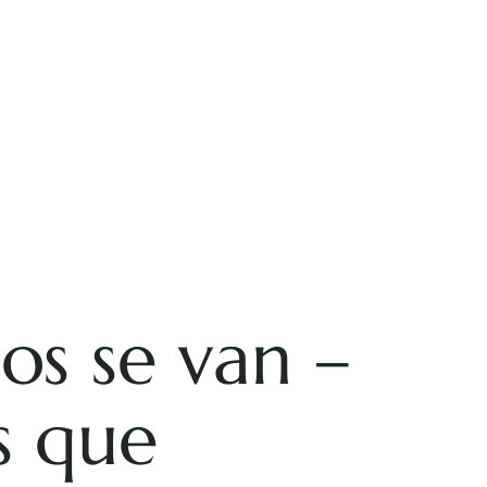
os se van –
s que