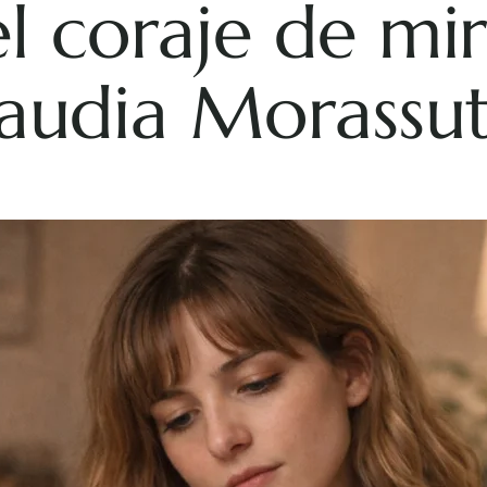
l coraje de mir
laudia Morassut