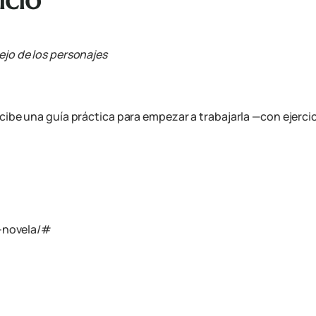
ejo de los personajes
ibe una guía práctica para empezar a trabajarla —con ejercic
n-novela/#