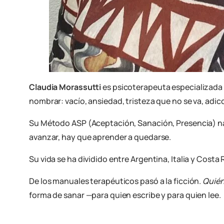
Claudia Morassutti
es psicoterapeuta especializada
nombrar: vacío, ansiedad, tristeza que no se va, adi
Su Método ASP (Aceptación, Sanación, Presencia) nació
avanzar, hay que aprender a quedarse.
Su vida se ha dividido entre Argentina, Italia y Costa 
De los manuales terapéuticos pasó a la ficción.
Quién
forma de sanar —para quien escribe y para quien lee.