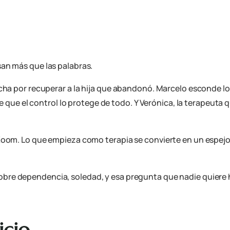
san más que las palabras.
cha por recuperar a la hija que abandonó. Marcelo esconde lo 
ree que el control lo protege de todo. Y Verónica, la terapeut
 Zoom. Lo que empieza como terapia se convierte en un espe
obre dependencia, soledad, y esa pregunta que nadie quiere
icio