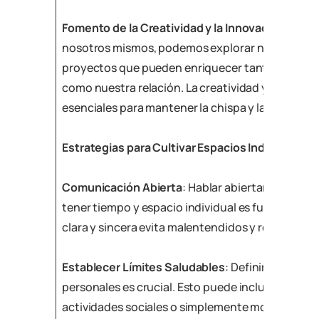
Fomento de la Creatividad y la Innovación
: Al t
nosotros mismos, podemos explorar nuevas idea
proyectos que pueden enriquecer tanto nuestra 
como nuestra relación. La creatividad y la innov
esenciales para mantener la chispa y la emoción e
Estrategias para Cultivar Espacios Individuales
Comunicación Abierta
: Hablar abiertamente sob
tener tiempo y espacio individual es fundamenta
clara y sincera evita malentendidos y refuerza e
Establecer Límites Saludables
: Definir y respeta
personales es crucial. Esto puede incluir tiempo 
actividades sociales o simplemente momentos d