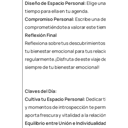
Diseño de Espacio Personal:
Elige una actividad 
tiempo para ella en tu agenda.
Compromiso Personal:
Escribe una declaración e
comprometiéndote a valorar este tiempo persona
Reflexión Final
Reflexiona sobre tus descubrimientos y recuerda
tu bienestar emocional para tus relaciones. Repit
regularmente.¡Disfruta de este viaje de autodes
siempre de tu bienestar emocional!
Claves del Día:
Cultiva tu Espacio Personal:
Dedicar tiempo a tu
y momentos de introspección te permite crecer 
aporta frescura y vitalidad a la relación.
Equilibrio entre Unión e Individualidad:
Un amor 