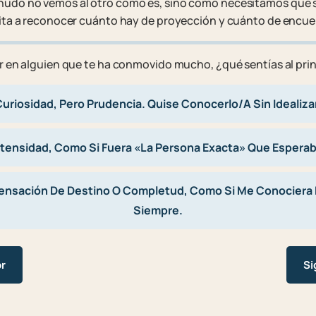
nudo no vemos al otro como es, sino como necesitamos que s
vita a reconocer cuánto hay de proyección y cuánto de encuen
ar en alguien que te ha conmovido mucho, ¿qué sentías al pri
uriosidad, Pero Prudencia. Quise Conocerlo/a Sin Idealiza
ntensidad, Como Si Fuera «la Persona Exacta» Que Esperab
ensación De Destino O Completud, Como Si Me Conociera
Siempre.
or
Si