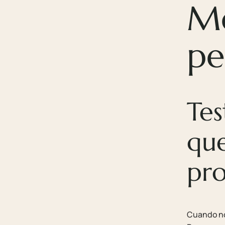
Me
pe
Tes
que
pr
Cuando no