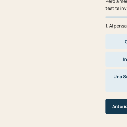
Pero a me
test te in
1. Al pens
C
I
Una S
Anteri