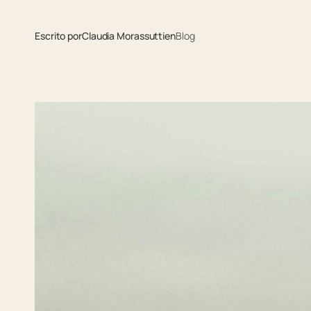
Escrito por
Claudia Morassutti
en
Blog