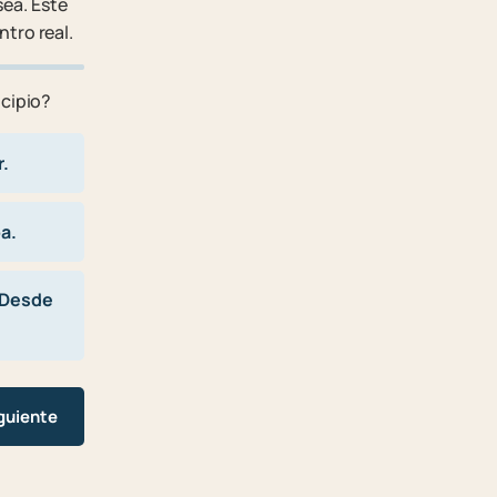
ea. Este
tro real.
ncipio?
r.
a.
 Desde
guiente