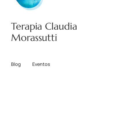
Terapia Claudia
Morassutti
Blog
Eventos
Acerca de
Tienda
FAQs
Patrones
Autores
Temas
Twenty Twenty-Five
Diseñado con
WordPress